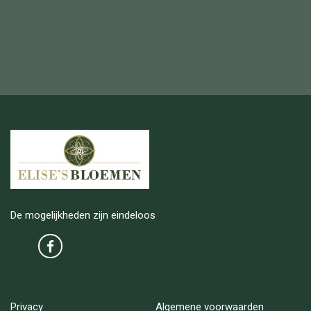
De mogelijkheden zijn eindeloos
Privacy
Algemene voorwaarden