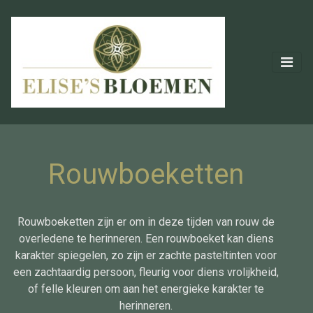
Rouwboeketten
Rouwboeketten zijn er om in deze tijden van rouw de
overledene te herinneren. Een rouwboeket kan diens
karakter spiegelen, zo zijn er zachte pasteltinten voor
een zachtaardig persoon, fleurig voor diens vrolijkheid,
of felle kleuren om aan het energieke karakter te
herinneren.